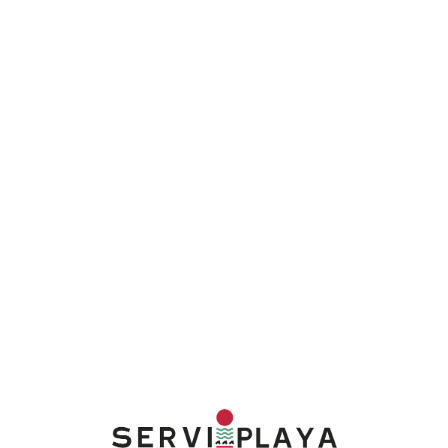
Lo
adi
n