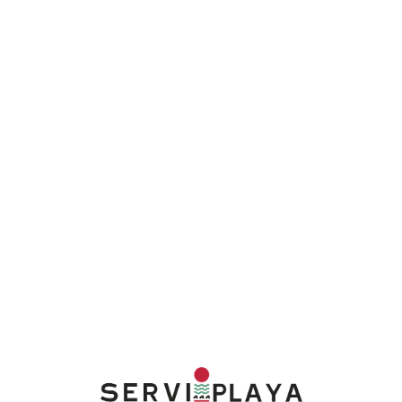
Lo
adi
n