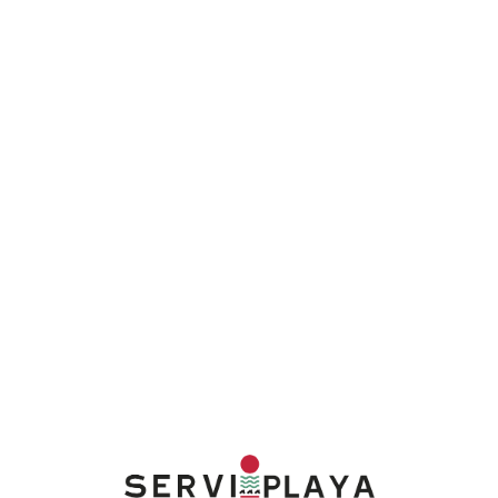
Lo
adi
n