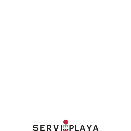
Lo
adi
n