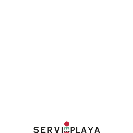
Lo
adi
n