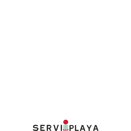
Lo
adi
n