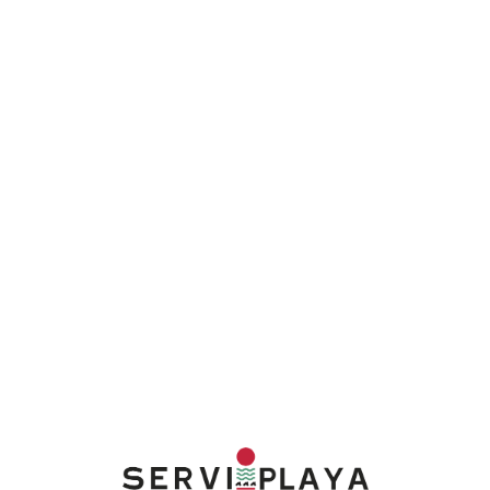
Lo
adi
n