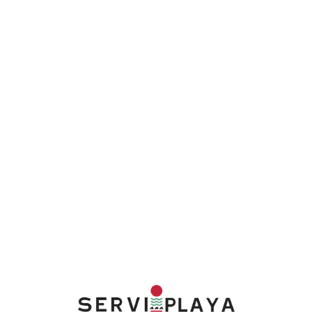
Lo
adi
n