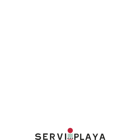
Lo
adi
n