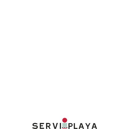
Lo
adi
n