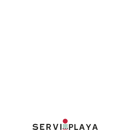
Lo
adi
n