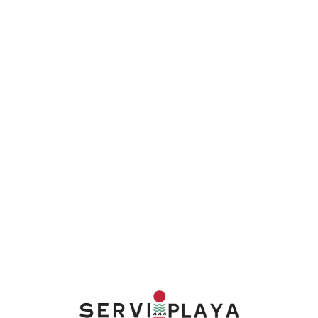
Lo
adi
n