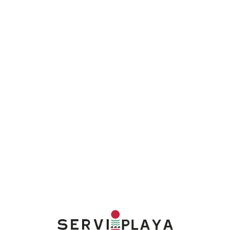
Lo
adi
n