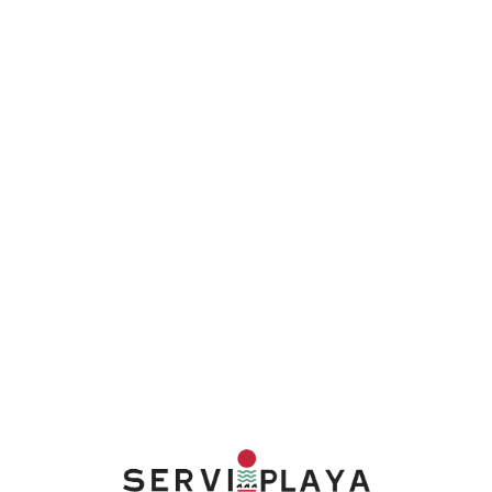
Lo
adi
n