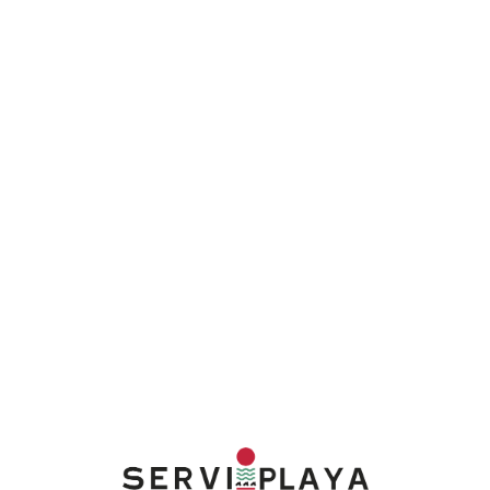
Lo
adi
n