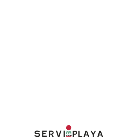
Lo
adi
n