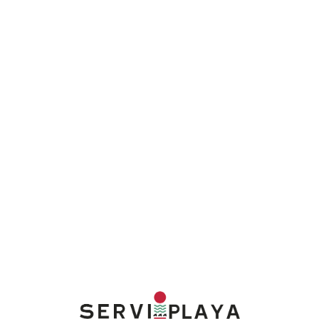
Lo
adi
n