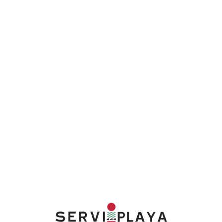
Lo
adi
n