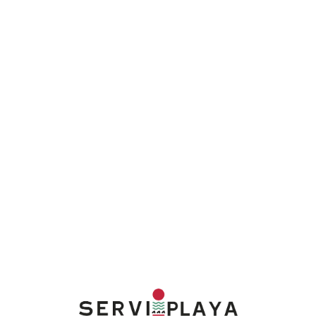
Lo
adi
n