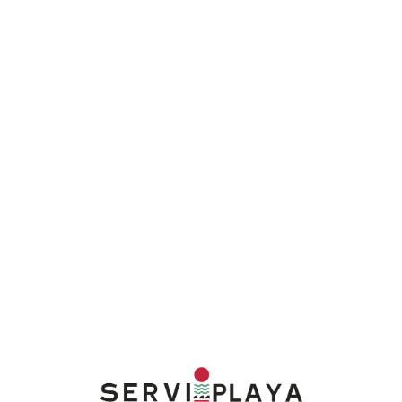
Lo
adi
n