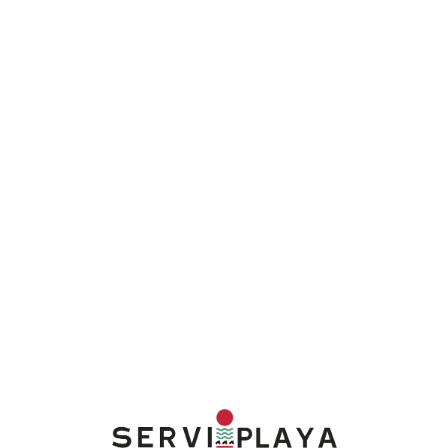
Lo
adi
n