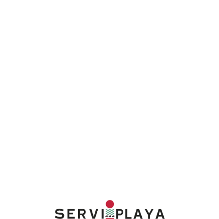
Lo
adi
n