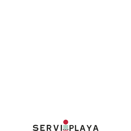
Lo
adi
n