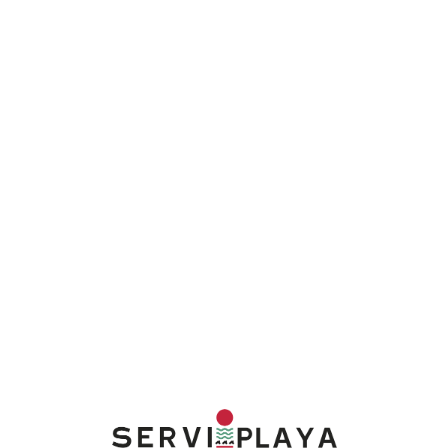
Lo
adi
n