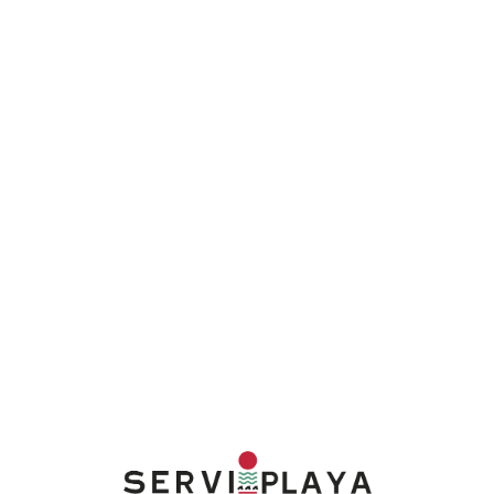
Lo
adi
n