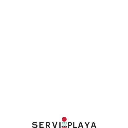
Lo
adi
n