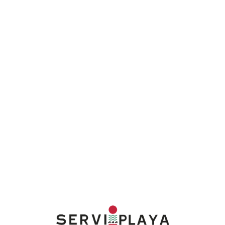
Lo
adi
n