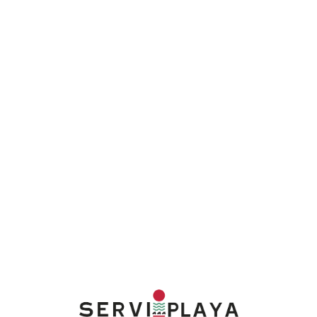
Lo
adi
n