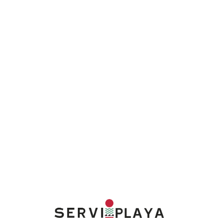
Lo
adi
n