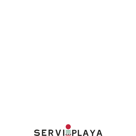
Lo
adi
n