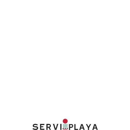
Lo
adi
n