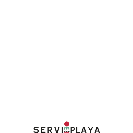
Lo
adi
n