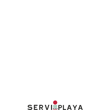
Lo
adi
n