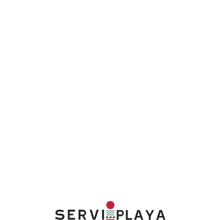
Lo
adi
n