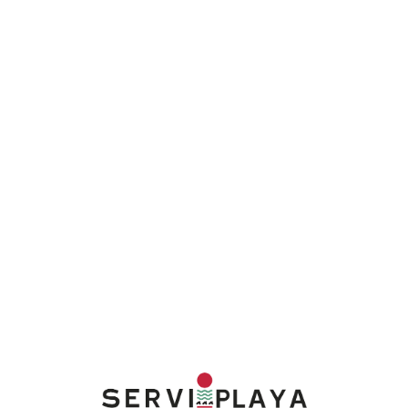
Lo
adi
n