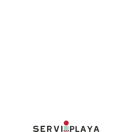
Lo
adi
n