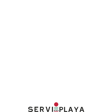
Lo
adi
n