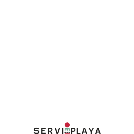
Lo
adi
n