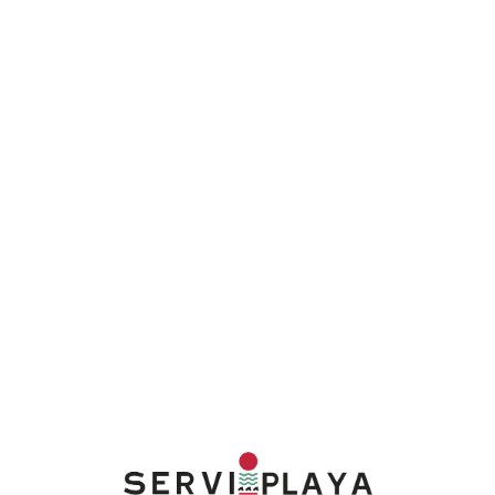
Lo
adi
n