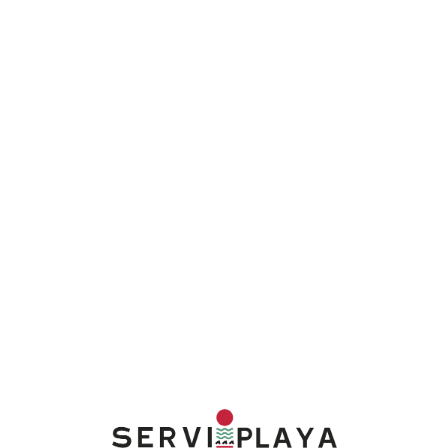
Lo
adi
n