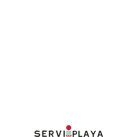
Lo
adi
n