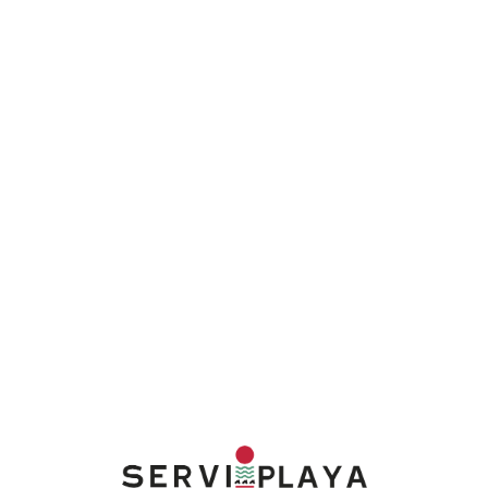
Lo
adi
n