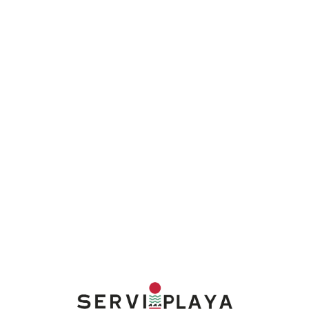
Lo
adi
n