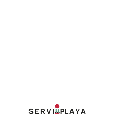
Lo
adi
n