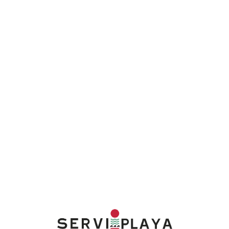
Lo
adi
n