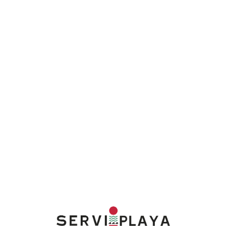
Lo
adi
n