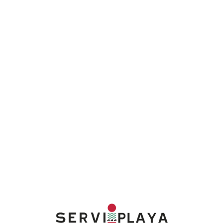
Lo
adi
n