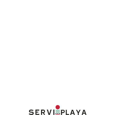
Lo
adi
n