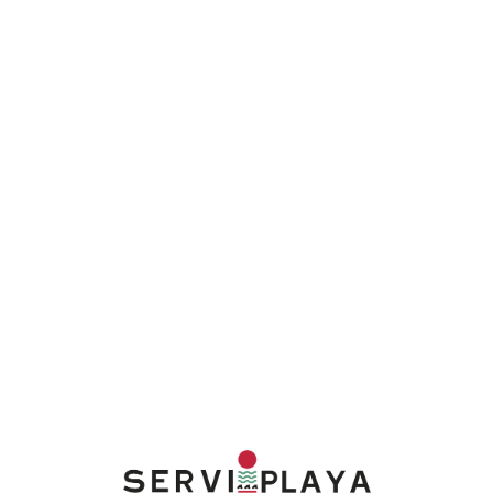
Lo
adi
n