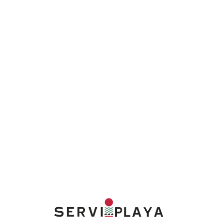
Lo
adi
n